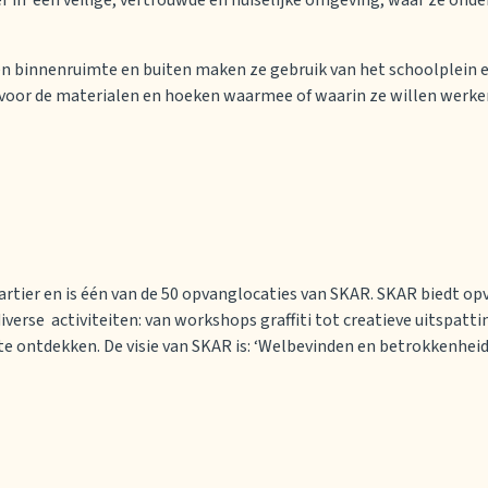
er in een veilige, vertrouwde en huiselijke omgeving, waar ze ond
 een binnenruimte en buiten maken ze gebruik van het schoolplein
voor de materialen en hoeken waarmee of waarin ze willen werken
artier en is één van de 50 opvanglocaties van SKAR. SKAR biedt op
 diverse activiteiten: van workshops graffiti tot creatieve uitspat
e ontdekken. De visie van SKAR is: ‘Welbevinden en betrokkenheid 