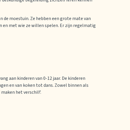
er deskundige begeleiding zichzelf leren kennen
 en de moestuin. Ze hebben een grote mate van
 en met wie ze willen spelen. Er zijn regelmatig
vang aan kinderen van 0-12 jaar. De kinderen
tingen en van koken tot dans. Zowel binnen als
maken het verschil!’.