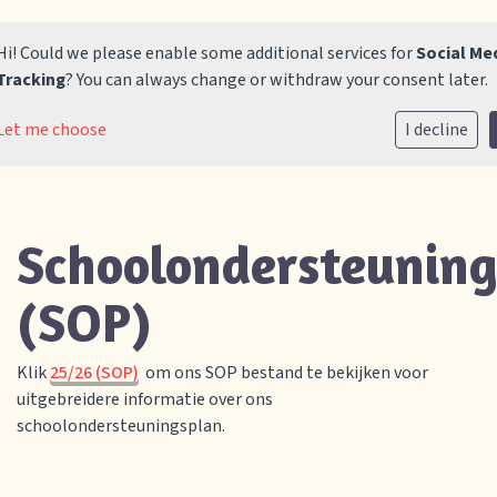
Hi! Could we please enable some additional services for
Social Me
Tracking
? You can always change or withdraw your consent later.
Let me choose
I decline
Home
Onze school
Schoolondersteuning
Praktische informatie
(SOP)
Vacatures
Contact
Klik
25/26 (SOP)
om ons SOP bestand te bekijken voor
uitgebreidere informatie over ons
schoolondersteuningsplan.
Aanmelden