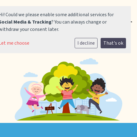
Hi! Could we please enable some additional services for
Social Media & Tracking
? You can always change or
withdraw your consent later.
Home
Let me choose
I decline
That's ok
Onze school
Praktische informatie
Vacatures
Contact
Aanmelden